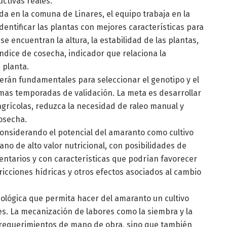
ctivas reales.
a en la comuna de Linares, el equipo trabaja en la
dentificar las plantas con mejores características para
e encuentran la altura, la estabilidad de las plantas,
 índice de cosecha, indicador que relaciona la
 planta.
erán fundamentales para seleccionar el genotipo y el
as temporadas de validación. La meta es desarrollar
 agrícolas, reduzca la necesidad de raleo manual y
osecha.
considerando el potencial del amaranto como cultivo
rano de alto valor nutricional, con posibilidades de
entarios y con características que podrían favorecer
ricciones hídricas y otros efectos asociados al cambio
nológica que permita hacer del amaranto un cultivo
res. La mecanización de labores como la siembra y la
y requerimientos de mano de obra, sino que también