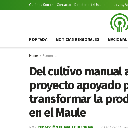
Quiénes Somos
Contacto
Directorio del Maule
Jueves, A
PORTADA
NOTICIAS REGIONALES
NACIONAL
Home
Economía
Del cultivo manual 
proyecto apoyado p
transformar la pro
en el Maule
POR
REDACCIÓN EL MAULE INFORMA
09/06/2026
e