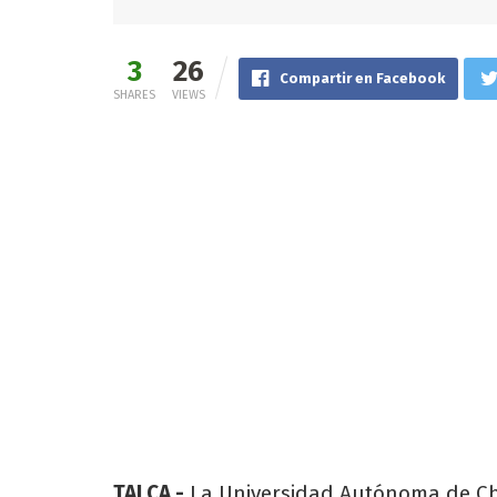
3
26
Compartir en Facebook
SHARES
VIEWS
TALCA.-
La Universidad Autónoma de Chi