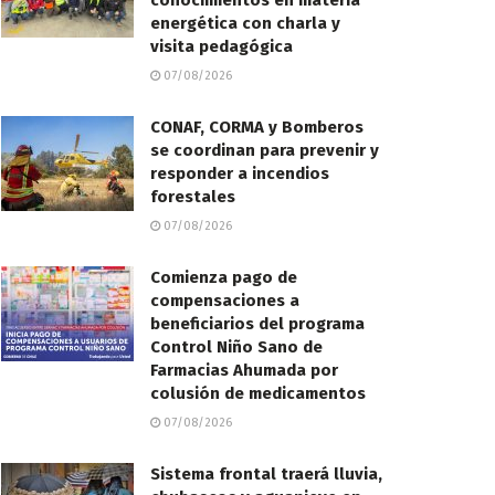
conocimientos en materia
energética con charla y
visita pedagógica
07/08/2026
CONAF, CORMA y Bomberos
se coordinan para prevenir y
responder a incendios
forestales
07/08/2026
Comienza pago de
compensaciones a
beneficiarios del programa
Control Niño Sano de
Farmacias Ahumada por
colusión de medicamentos
07/08/2026
Sistema frontal traerá lluvia,