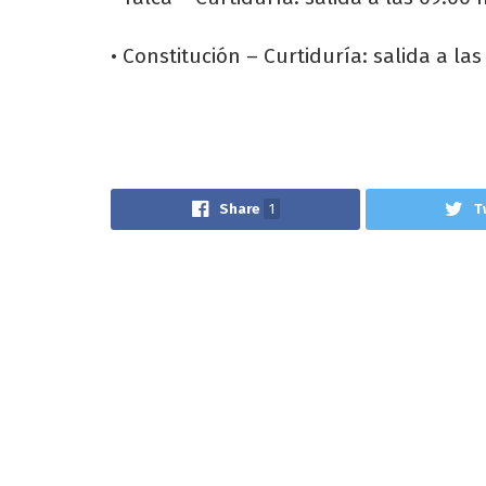
• Constitución – Curtiduría: salida a las
Share
1
T