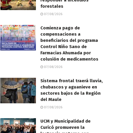
responder a incendios
forestales
07/08/2026
Comienza pago de
compensaciones a
beneficiarios del programa
Control Niño Sano de
Farmacias Ahumada por
colusión de medicamentos
07/08/2026
Sistema frontal traerá lluvia,
chubascos y aguanieve en
sectores bajos de la Región
del Maule
07/08/2026
UCM y Municipalidad de
Curicó promueven la