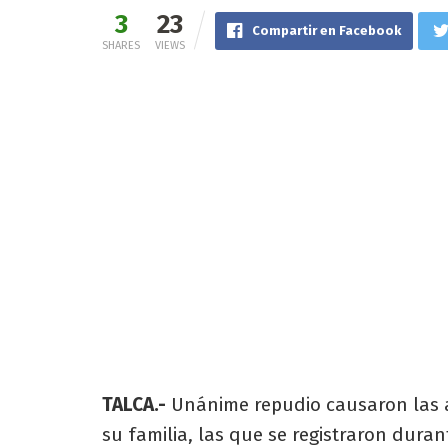
3
23
Compartir en Facebook
SHARES
VIEWS
TALCA.-
Unánime repudio causaron las a
su familia, las que se registraron durant