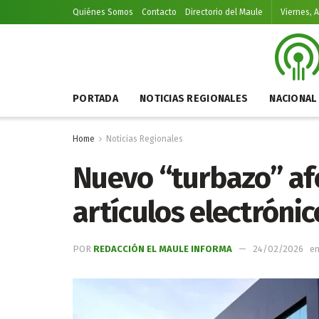
Quiénes Somos
Contacto
Directorio del Maule
Viernes, 
PORTADA
NOTICIAS REGIONALES
NACIONAL
Home
Noticias Regionales
Nuevo “turbazo” afe
artículos electróni
POR
REDACCIÓN EL MAULE INFORMA
24/02/2026
e