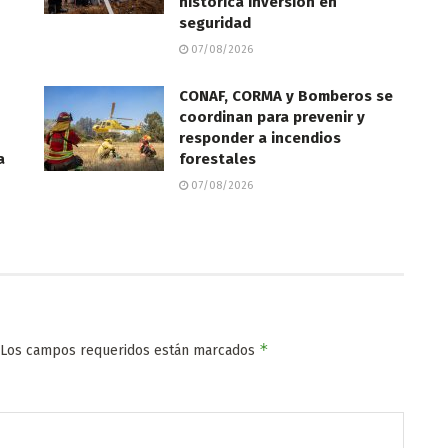
histórica inversión en
seguridad
07/08/2026
CONAF, CORMA y Bomberos se
coordinan para prevenir y
responder a incendios
a
forestales
07/08/2026
*
Los campos requeridos están marcados