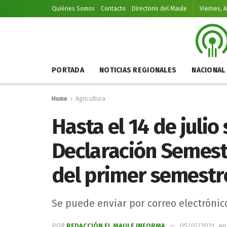
Quiénes Somos
Contacto
Directorio del Maule
Viernes, 
PORTADA
NOTICIAS REGIONALES
NACIONAL
Home
Agricultura
Hasta el 14 de julio
Declaración Semestr
del primer semestr
Se puede enviar por correo electrónic
POR
REDACCIÓN EL MAULE INFORMA
05/07/2021
en