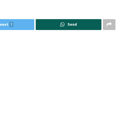
weet
1
Send