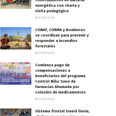
conocimientos en materia
energética con charla y
visita pedagógica
07/08/2026
CONAF, CORMA y Bomberos
se coordinan para prevenir y
responder a incendios
forestales
07/08/2026
Comienza pago de
compensaciones a
beneficiarios del programa
Control Niño Sano de
Farmacias Ahumada por
colusión de medicamentos
07/08/2026
Sistema frontal traerá lluvia,