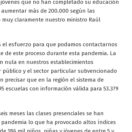
y jóvenes que no han completado su educación
ía aumentar más de 200.000 según las
o muy claramente nuestro ministro Raúl
s el esfuerzo para que podamos contactarnos
e de este proceso durante esta pandemia. La
n nula en nuestros establecimientos
 público y el sector particular subvencionado
on precisar que en la región el sistema de
95 escuelas con información válida para 53.379
is meses las clases presenciales se han
 pandemia lo que ha provocado altos índices
e 186 mil niños, niñas y jóvenes de entre 5 y