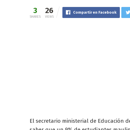
3
26
Compartir en Facebook
SHARES
VIEWS
El secretario ministerial de Educación d
saber que un 9% de estudiantes maulin