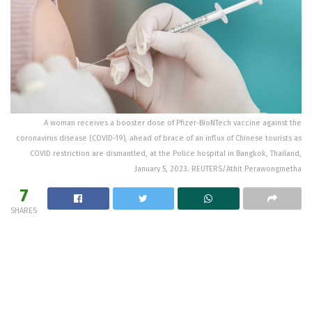
A woman receives a booster dose of Pfizer-BioNTech vaccine against the
coronavirus disease (COVID-19), ahead of brace of an influx of Chinese tourists as
COVID restriction are dismantled, at the Police hospital in Bangkok, Thailand,
January 5, 2023. REUTERS/Athit Perawongmetha
7
SHARES