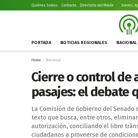
Quiénes Somos
Contacto
Directorio del Maule
Jueves, A
PORTADA
NOTICIAS REGIONALES
NACIONAL
Home
Nacional
Cierre o control de 
pasajes: el debate 
La Comisión de Gobierno del Senado se
texto que busca, entre otros, elimina
autorización, conciliando el libre trá
ciudadanos a proveerse de condicion