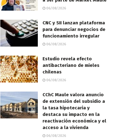
a ser parte de Market Maule
06/08/2026
CNC y SII lanzan plataforma
para denunciar negocios de
funcionamiento irregular
06/08/2026
Estudio revela efecto
antibacteriano de mieles
chilenas
06/08/2026
CChC Maule valora anuncio
de extensión del subsidio a
la tasa hipotecaria y
destaca su impacto en la
reactivación económica y el
acceso a la vivienda
06/08/2026