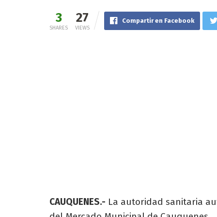
3
27
Compartir en Facebook
SHARES
VIEWS
CAUQUENES.-
La autoridad sanitaria au
del Mercado Municipal de Cauquenes.