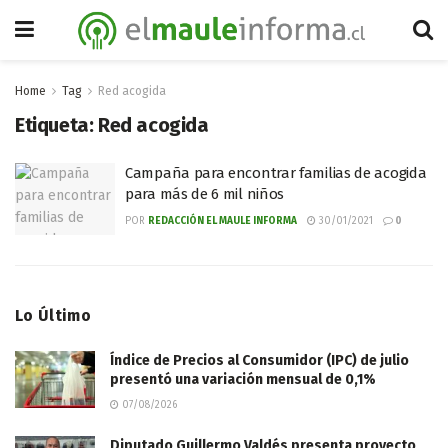
Home
Tag
Red acogida
Etiqueta:
Red acogida
Campaña para encontrar familias de acogida
para más de 6 mil niños
POR
REDACCIÓN EL MAULE INFORMA
30/01/2021
0
Lo Último
Índice de Precios al Consumidor (IPC) de julio
presentó una variación mensual de 0,1%
07/08/2026
Diputado Guillermo Valdés presenta proyecto