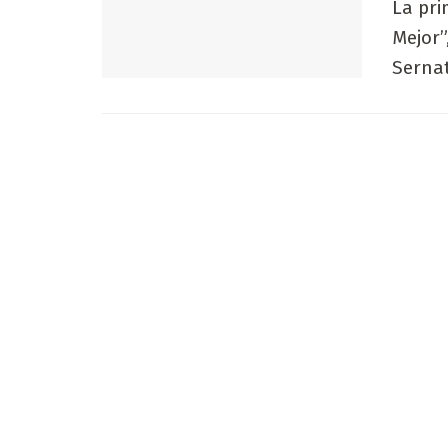
La pri
Mejor”
Sernat