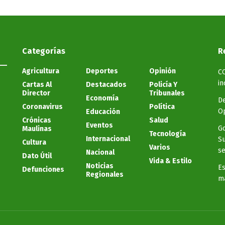
Categorías
R
Agricultura
Deportes
Opinión
C
in
Cartas Al
Destacados
Policía Y
Director
Tribunales
Economía
De
Coronavirus
Política
Op
Educación
Crónicas
Salud
Eventos
Go
Maulinas
Tecnología
Internacional
Su
Cultura
Varios
se
Nacional
Dato Útil
Vida & Estilo
Noticias
Es
Defunciones
Regionales
ma