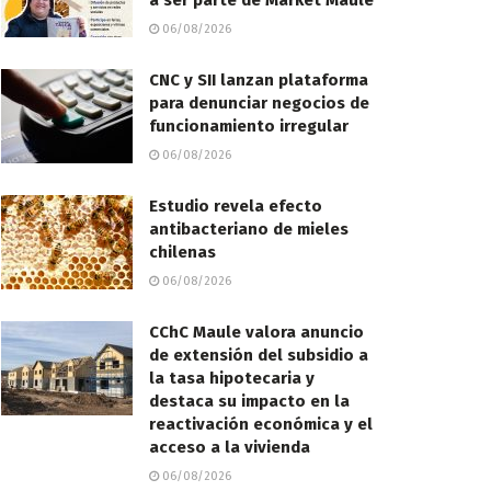
a ser parte de Market Maule
06/08/2026
CNC y SII lanzan plataforma
para denunciar negocios de
funcionamiento irregular
06/08/2026
Estudio revela efecto
antibacteriano de mieles
chilenas
06/08/2026
CChC Maule valora anuncio
de extensión del subsidio a
la tasa hipotecaria y
destaca su impacto en la
reactivación económica y el
acceso a la vivienda
06/08/2026