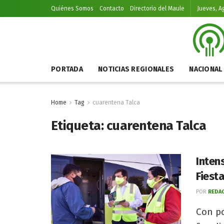
Quiénes Somos
Contacto
Directorio del Maule
Jueves, A
PORTADA
NOTICIAS REGIONALES
NACIONAL
Home
Tag
cuarentena Talca
Etiqueta:
cuarentena Talca
Inten
Fiesta
POR
REDAC
Con po