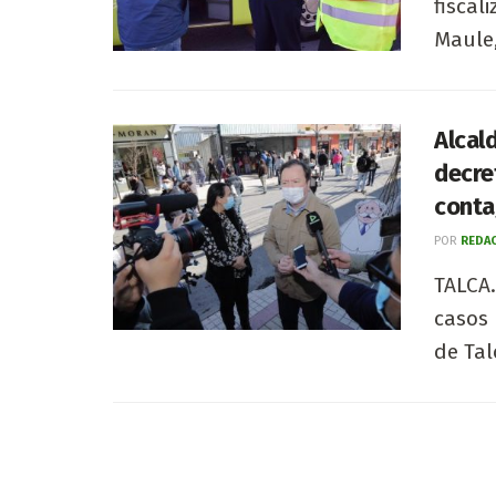
fiscal
Maule, 
Alcal
decre
conta
POR
REDAC
TALCA.
casos 
de Tal