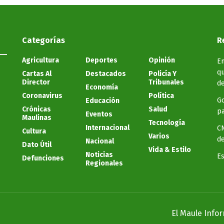
Categorías
R
Agricultura
Deportes
Opinión
En
qu
Cartas Al
Destacados
Policía Y
Director
Tribunales
d
Economía
Coronavirus
Política
Go
Educación
Crónicas
Salud
pa
Eventos
Maulinas
Tecnología
Internacional
CN
Cultura
Varios
de
Nacional
Dato Útil
Vida & Estilo
Noticias
Es
Defunciones
Regionales
El Maule Info