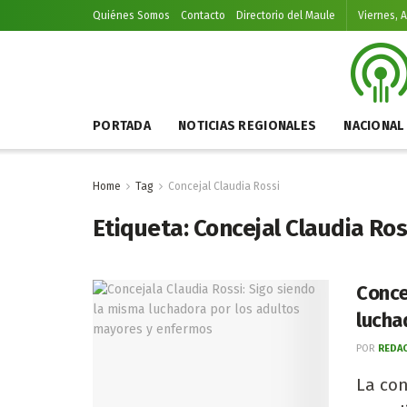
Quiénes Somos
Contacto
Directorio del Maule
Viernes, 
PORTADA
NOTICIAS REGIONALES
NACIONAL
Home
Tag
Concejal Claudia Rossi
Etiqueta:
Concejal Claudia Ros
Conce
lucha
POR
REDAC
La con