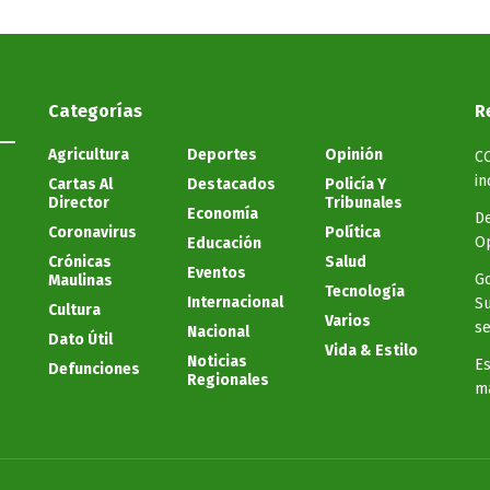
Categorías
R
Agricultura
Deportes
Opinión
C
in
Cartas Al
Destacados
Policía Y
Director
Tribunales
Economía
De
Coronavirus
Política
Op
Educación
Crónicas
Salud
Eventos
Go
Maulinas
Tecnología
Internacional
Su
Cultura
Varios
se
Nacional
Dato Útil
Vida & Estilo
Noticias
Es
Defunciones
Regionales
ma