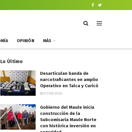
MÍA
OPINIÓN
MÁS
Lo Último
Desarticulan banda de
narcotraficantes en amplio
Operativo en Talca y Curicó
07/08/2026
Gobierno del Maule inicia
construcción de la
Subcomisaría Maule Norte
con histórica inversión en