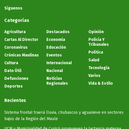
Síguenos
Categorías
Agricultura
Destacados
Opinión
Cartas Al Director
Economía
Policía Y
Tribunales
Coronavirus
Educación
Política
Crónicas Maulinas
Eventos
Salud
Cultura
Internacional
Tecnología
Dato Útil
Nacional
Varios
Defunciones
Noticias
Regionales
Vida & Estilo
Deportes
Recientes
Sistema frontal traerá lluvia, chubascos y aguanieve en sectores
bajos de la Región del Maule
UCM y Municipalidad de Curicó promueven la lactancia materna