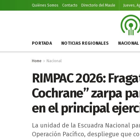
Quiénes Somos
Contacto
Directorio del Maule
Jueves, A
PORTADA
NOTICIAS REGIONALES
NACIONAL
Home
Nacional
RIMPAC 2026: Fraga
Cochrane” zarpa par
en el principal ejer
La unidad de la Escuadra Nacional par
Operación Pacífico, despliegue que co