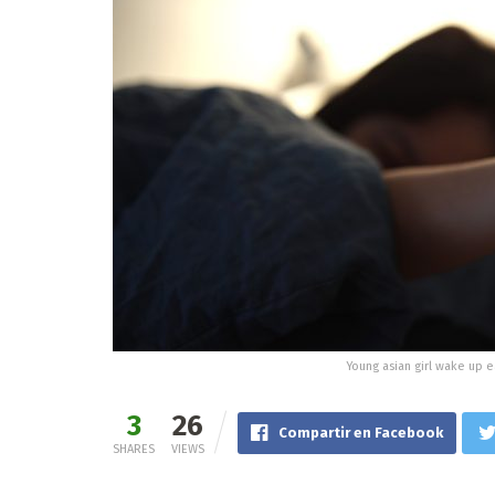
Young asian girl wake up e
3
26
Compartir en Facebook
SHARES
VIEWS