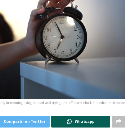
arly in morning, lying on bed and trying turn off alarm clock in bedroom at home
Compartir en Twitter
Whatsapp