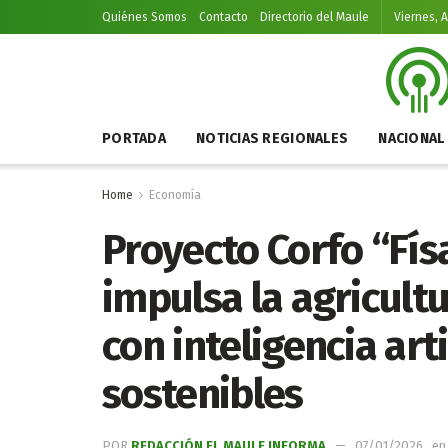
Quiénes Somos
Contacto
Directorio del Maule
Viernes, 
PORTADA
NOTICIAS REGIONALES
NACIONAL
Home
Economía
Proyecto Corfo “Fís
impulsa la agricult
con inteligencia arti
sostenibles
POR
REDACCIÓN EL MAULE INFORMA
07/01/2026
en