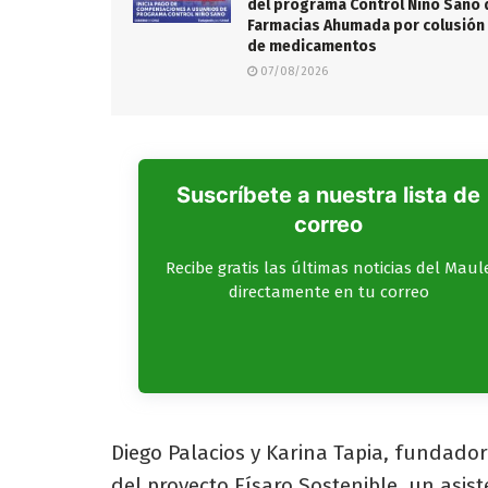
del programa Control Niño Sano 
Farmacias Ahumada por colusión
de medicamentos
07/08/2026
Suscríbete a nuestra lista de
correo
Recibe gratis las últimas noticias del Maul
directamente en tu correo
Diego Palacios y Karina Tapia, fundado
del proyecto Físaro Sostenible, un asiste