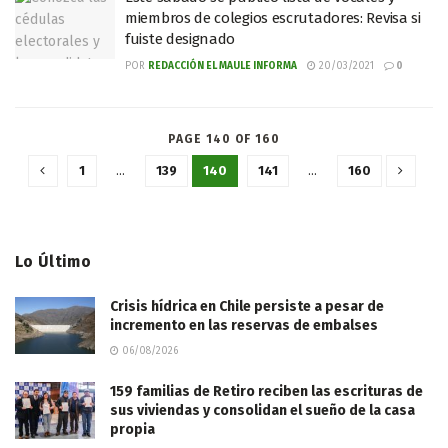
miembros de colegios escrutadores: Revisa si
fuiste designado
POR
REDACCIÓN EL MAULE INFORMA
20/03/2021
0
PAGE 140 OF 160
1
…
139
140
141
…
160
Lo Último
Crisis hídrica en Chile persiste a pesar de
incremento en las reservas de embalses
06/08/2026
159 familias de Retiro reciben las escrituras de
sus viviendas y consolidan el sueño de la casa
propia