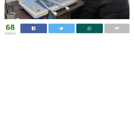
68
SHARES