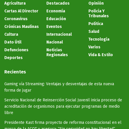
Agricultura
Destacados
Opinión
Cartas Al Director
Economía
Policía Y
Tribunales
Coronavirus
Educación
Política
Crónicas Maulinas
Eventos
Salud
Cultura
Internacional
Tecnología
Dato Útil
Nacional
Varios
Defunciones
Noticias
Regionales
Vida & Estilo
Deportes
Recientes
Gaming vía Streaming: Ventajas y desventajas de esta nueva
forma de jugar
Servicio Nacional de Reinserción Social Juvenil inicia proceso de
acreditación de organismos para ejecutar programas de medio
libre
Presidente Kast firma proyecto de reforma constitucional en el
marco de la ACOT y asegura: “Sin seguridad no hay libertad”