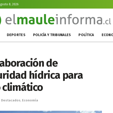
gosto 8, 2026
DEPORTES
POLICÍA Y TRIBUNALES
POLÍTICA
ECONO
laboración de
uridad hídrica para
 climático
n
Destacados
,
Economía