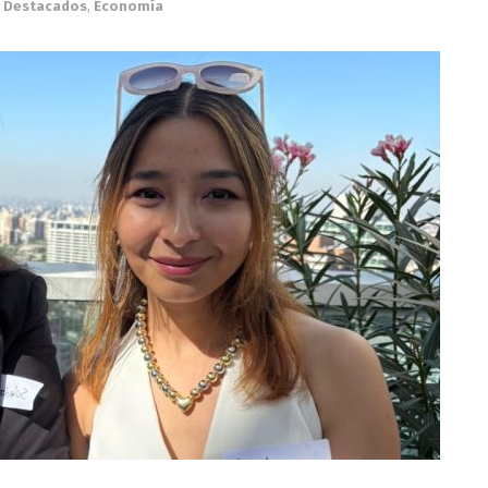
Destacados
,
Economía