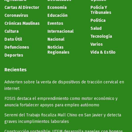
Cartas Al Director
Economía
Policía Y
Tribunales
Coronavirus
Educación
Política
Crónicas Maulinas
Eventos
Salud
Cultura
Internacional
Tecnología
Dato Útil
Nacional
Varios
Defunciones
Noticias
Regionales
Vida & Estilo
Deportes
Recientes
Advierten sobre la venta de dispositivos de tracción cervical en
internet
FOSIS destaca el emprendimiento como motor económico y
anuncia fortalecer apoyos para empleo autónomo
Seremi del Trabajo fiscaliza Mall Chino en San Javier y detecta
graves incumplimientos laborales
Construcción sostenible: UTEM desarrolla paneles con hongos