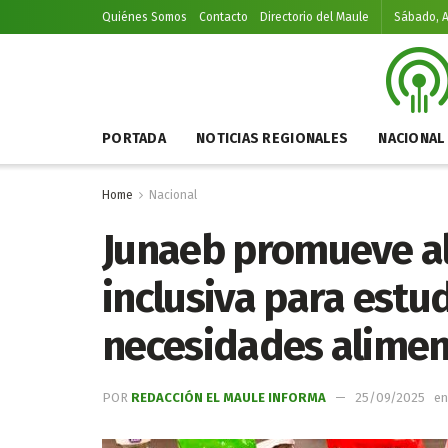
Quiénes Somos
Contacto
Directorio del Maule
Sábado, A
PORTADA
NOTICIAS REGIONALES
NACIONAL
Home
Nacional
Junaeb promueve al
inclusiva para estu
necesidades alimen
POR
REDACCIÓN EL MAULE INFORMA
25/09/2025
en