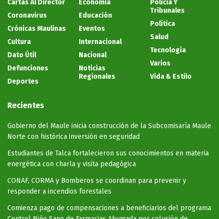
Cartas Al Director
Economía
Policía Y
Tribunales
Coronavirus
Educación
Política
Crónicas Maulinas
Eventos
Salud
Cultura
Internacional
Tecnología
Dato Útil
Nacional
Varios
Defunciones
Noticias
Regionales
Vida & Estilo
Deportes
Recientes
Gobierno del Maule inicia construcción de la Subcomisaría Maule
Norte con histórica inversión en seguridad
Estudiantes de Talca fortalecieron sus conocimientos en materia
energética con charla y visita pedagógica
CONAF, CORMA y Bomberos se coordinan para prevenir y
responder a incendios forestales
Comienza pago de compensaciones a beneficiarios del programa
Control Niño Sano de Farmacias Ahumada por colusión de