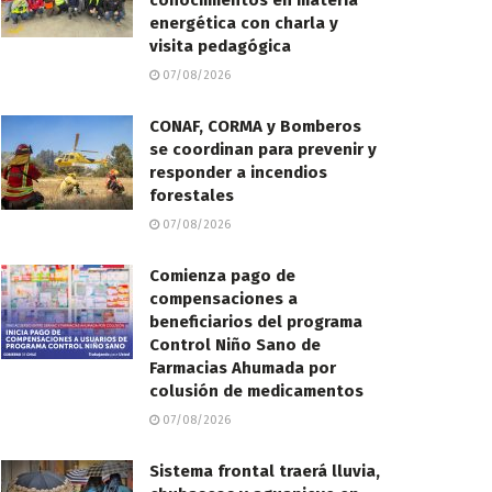
conocimientos en materia
energética con charla y
visita pedagógica
07/08/2026
CONAF, CORMA y Bomberos
se coordinan para prevenir y
responder a incendios
forestales
07/08/2026
Comienza pago de
compensaciones a
beneficiarios del programa
Control Niño Sano de
Farmacias Ahumada por
colusión de medicamentos
07/08/2026
Sistema frontal traerá lluvia,