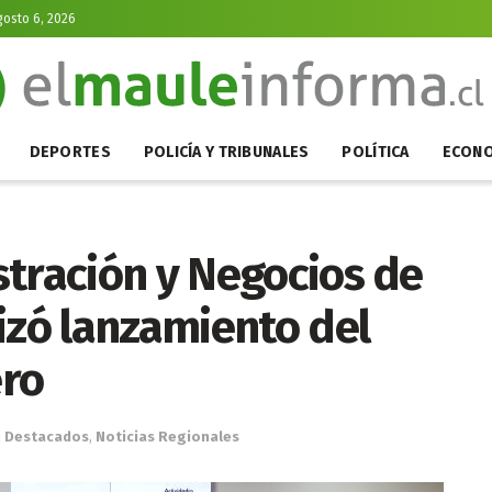
gosto 6, 2026
DEPORTES
POLICÍA Y TRIBUNALES
POLÍTICA
ECONO
stración y Negocios de
izó lanzamiento del
ero
n
Destacados
,
Noticias Regionales