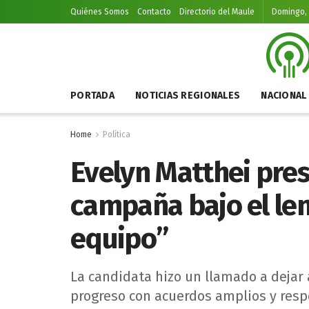
Quiénes Somos
Contacto
Directorio del Maule
Domingo, 
PORTADA
NOTICIAS REGIONALES
NACIONAL
Home
Política
Evelyn Matthei pre
campaña bajo el lem
equipo”
La candidata hizo un llamado a dejar 
progreso con acuerdos amplios y resp