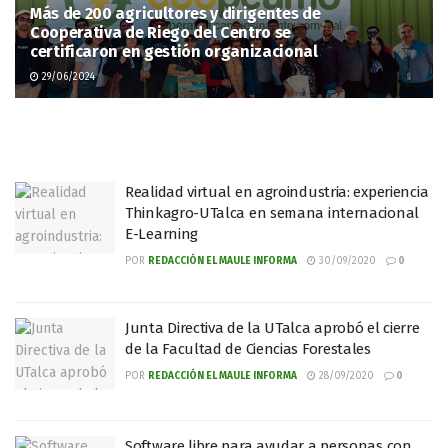
Más de 200 agricultores y dirigentes de
Cooperativa de Riego del Centro se
certificaron en gestión organizacional
29/06/2024
Realidad virtual en agroindustria: experiencia
Thinkagro-UTalca en semana internacional
E-Learning
POR
REDACCIÓN EL MAULE INFORMA
30/09/2020
0
Junta Directiva de la UTalca aprobó el cierre
de la Facultad de Ciencias Forestales
POR
REDACCIÓN EL MAULE INFORMA
28/09/2020
0
Software libre para ayudar a personas con