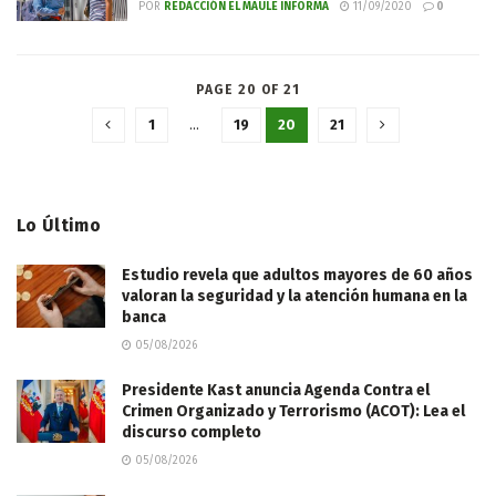
POR
REDACCIÓN EL MAULE INFORMA
11/09/2020
0
PAGE 20 OF 21
1
…
19
20
21
Lo Último
Estudio revela que adultos mayores de 60 años
valoran la seguridad y la atención humana en la
banca
05/08/2026
Presidente Kast anuncia Agenda Contra el
Crimen Organizado y Terrorismo (ACOT): Lea el
discurso completo
05/08/2026