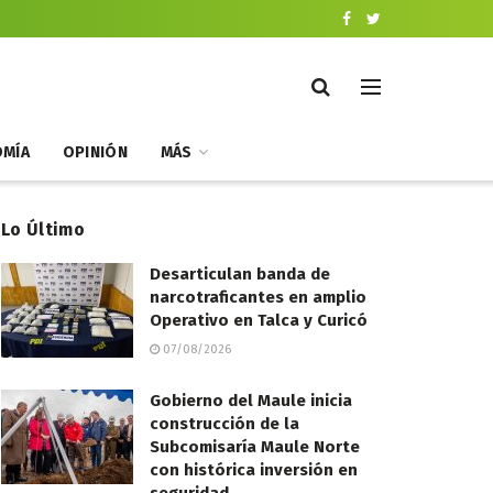
MÍA
OPINIÓN
MÁS
Lo Último
Desarticulan banda de
narcotraficantes en amplio
Operativo en Talca y Curicó
07/08/2026
Gobierno del Maule inicia
construcción de la
Subcomisaría Maule Norte
con histórica inversión en