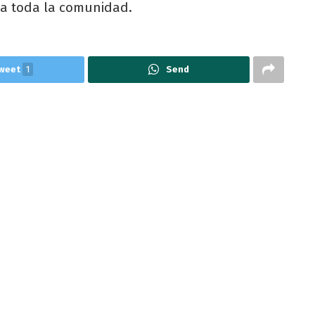
a a toda la comunidad.
weet
1
Send