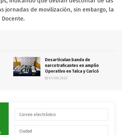
leps, indicando que debían descontar de las
s jornadas de movilización, sin embargo, la
o Docente.
Desarticulan banda de
s
narcotraficantes en amplio
Operativo en Talca y Curicó
07/08/2026
e