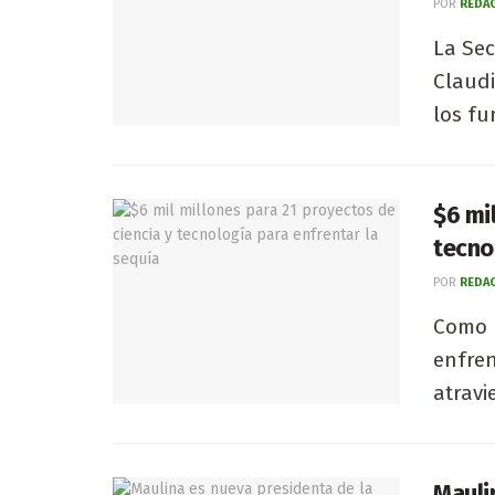
POR
REDAC
La Sec
Claudi
los fu
$6 mi
tecno
POR
REDAC
Como p
enfren
atravie
Mauli