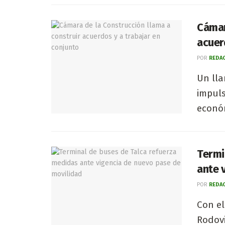
Cámar
acuer
POR
REDAC
Un lla
impuls
económ
Termi
ante 
POR
REDAC
Con el
Rodovi