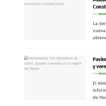
Const
POR
REDAC
La den
nueva 
obtene
Pavim
y ver
POR
REDAC
El min
inform
de Pav