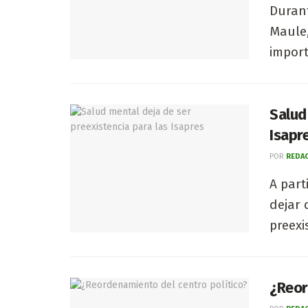
Durant
Maule
import
Salud
Isapr
POR
REDAC
A part
dejar 
preexi
¿Reor