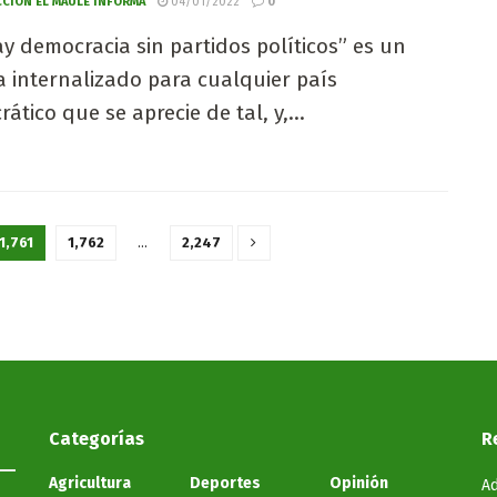
CIÓN EL MAULE INFORMA
04/01/2022
0
y democracia sin partidos políticos” es un
 internalizado para cualquier país
ático que se aprecie de tal, y,...
1,761
1,762
…
2,247
Categorías
R
Agricultura
Deportes
Opinión
Ad