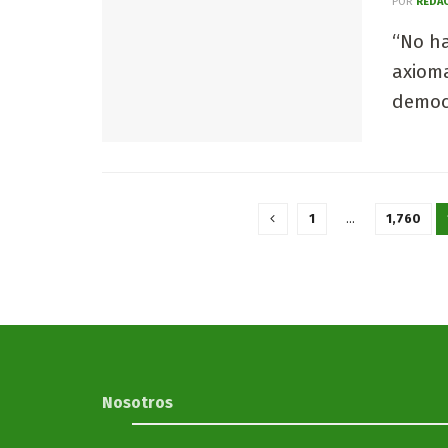
POR
REDAC
“No ha
axioma
democr
1
…
1,760
Nosotros