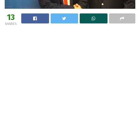
13
SHARES