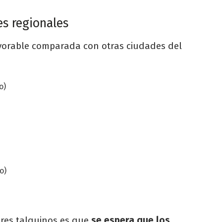
s regionales
avorable comparada con otras ciudades del
o)
o)
ores talquinos es que
se espera que los