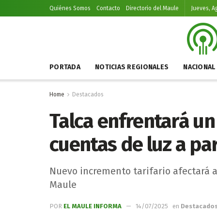
Quiénes Somos
Contacto
Directorio del Maule
Jueves, A
PORTADA
NOTICIAS REGIONALES
NACIONAL
Home
Destacados
Talca enfrentará un 
cuentas de luz a par
Nuevo incremento tarifario afectará a
Maule
POR
EL MAULE INFORMA
14/07/2025
en
Destacado