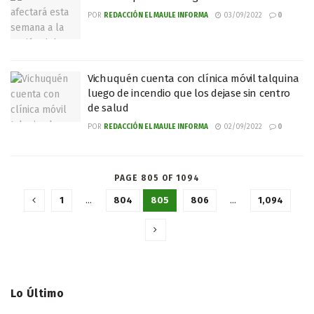
POR
REDACCIÓN EL MAULE INFORMA
03/09/2022
0
Vichuquén cuenta con clínica móvil talquina
luego de incendio que los dejase sin centro
de salud
POR
REDACCIÓN EL MAULE INFORMA
02/09/2022
0
PAGE 805 OF 1094
1
…
804
805
806
…
1,094
Lo Último