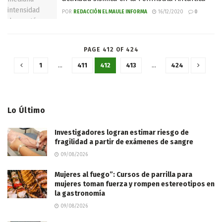
POR
REDACCIÓN EL MAULE INFORMA
16/12/2020
0
PAGE 412 OF 424
1
…
411
412
413
…
424
Lo Último
Investigadores logran estimar riesgo de
fragilidad a partir de exámenes de sangre
09/08/2026
Mujeres al fuego”: Cursos de parrilla para
mujeres toman fuerza y rompen estereotipos en
la gastronomía
09/08/2026